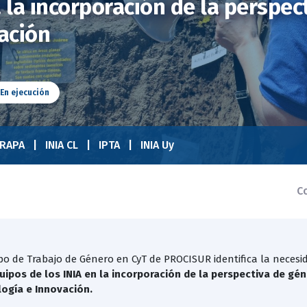
la incorporación de la perspec
tación
En ejecución
RAPA
INIA CL
IPTA
INIA Uy
Co
po de Trabajo de Género en CyT de PROCISUR identifica la nece
uipos de los INIA en la incorporación de la perspectiva de gé
ogía e Innovación.