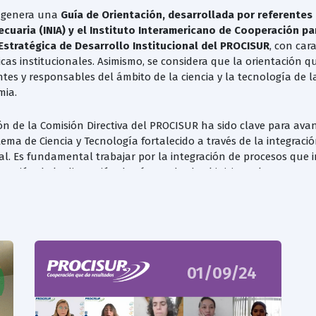
e genera una
Guía de Orientación, desarrollada por referentes 
cuaria (INIA) y el Instituto Interamericano de Cooperación para
Estratégica de Desarrollo Institucional del PROCISUR
, con car
cas institucionales. Asimismo, se considera que la orientación q
ntes y responsables del ámbito de la ciencia y la tecnología de la
mia.
ión de la Comisión Directiva del PROCISUR ha sido clave para avan
tema de Ciencia y Tecnología fortalecido a través de la integraci
al. Es fundamental trabajar por la integración de procesos que in
oración de la dimensión de género desde el inicio en los proyect
o, la cooperación internacional tiene la capacidad de fortalecer a
ndo valor a la investigación regional y optimizando sus resulta
01/09/24