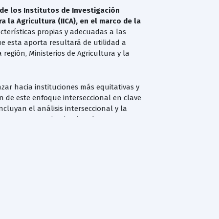
de los Institutos de Investigación
 la Agricultura (IICA), en el marco de la
acterísticas propias y adecuadas a las
ue esta aporta resultará de utilidad a
 región, Ministerios de Agricultura y la
zar hacia instituciones más equitativas y
ón de este enfoque interseccional en clave
cluyan el análisis interseccional y la
os y programas institucionales. En este
gendas e iniciativas de los países,
dos.