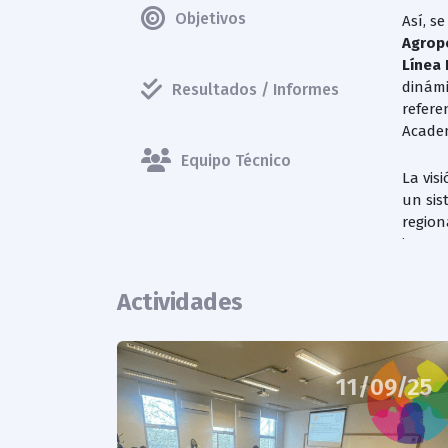
Objetivos
Así, s
Agrope
Línea 
dinámi
Resultados / Informes
refere
Acade
Equipo Técnico
La vis
un sis
region
incorp
sentid
añadie
Actividades
11/09/25