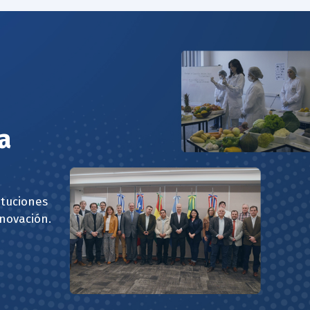
a
ituciones
nnovación.