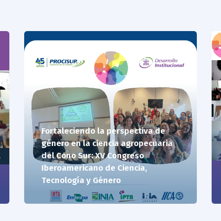
18/09/25
Fortaleciendo la perspectiva de
género en la ciencia agropecuaria
del Cono Sur: XV Congreso
Iberoamericano de Ciencia,
Tecnología y Género