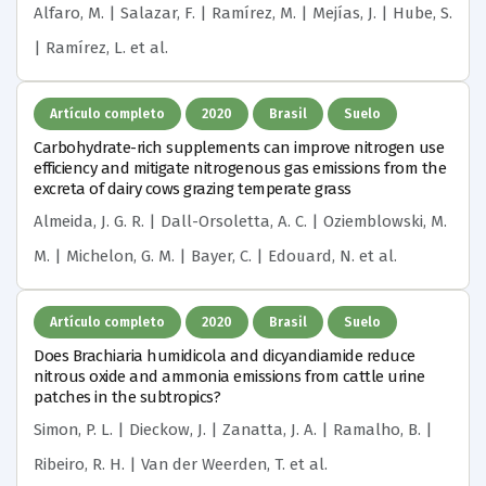
Alfaro, M. | Salazar, F. | Ramírez, M. | Mejías, J. | Hube, S.
| Ramírez, L.
et al.
Artículo completo
2020
Brasil
Suelo
Carbohydrate-rich supplements can improve nitrogen use
efficiency and mitigate nitrogenous gas emissions from the
excreta of dairy cows grazing temperate grass
Almeida, J. G. R. | Dall-Orsoletta, A. C. | Oziemblowski, M.
M. | Michelon, G. M. | Bayer, C. | Edouard, N.
et al.
Artículo completo
2020
Brasil
Suelo
Does Brachiaria humidicola and dicyandiamide reduce
nitrous oxide and ammonia emissions from cattle urine
patches in the subtropics?
Simon, P. L. | Dieckow, J. | Zanatta, J. A. | Ramalho, B. |
Ribeiro, R. H. | Van der Weerden, T.
et al.