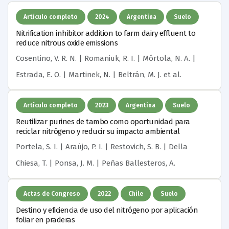
Artículo completo
2024
Argentina
Suelo
Nitrification inhibitor addition to farm dairy effluent to
reduce nitrous oxide emissions
Cosentino, V. R. N. | Romaniuk, R. I. | Mórtola, N. A. |
Estrada, E. O. | Martinek, N. | Beltrán, M. J.
et al.
Artículo completo
2023
Argentina
Suelo
Reutilizar purines de tambo como oportunidad para
reciclar nitrógeno y reducir su impacto ambiental
Portela, S. I. | Araújo, P. I. | Restovich, S. B. | Della
Chiesa, T. | Ponsa, J. M. | Peñas Ballesteros, A.
Actas de Congreso
2022
Chile
Suelo
Destino y eficiencia de uso del nitrógeno por aplicación
foliar en praderas