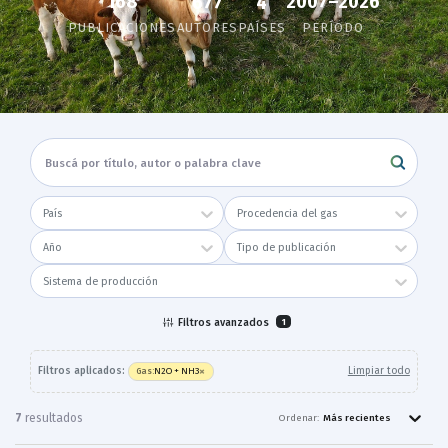
168
2007–2026
677
4
PUBLICACIONES
AUTORES
PAÍSES
PERÍODO
País
Procedencia del gas
Año
Tipo de publicación
Sistema de producción
Filtros avanzados
1
×
Filtros aplicados:
Limpiar todo
N2O + NH3
Gas
:
7
resultado
s
Ordenar:
Más recientes