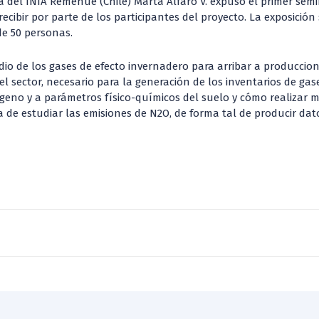
ra del INIA Remehue (Chile) Marta Alfaro V. expuso el primer semi
ecibir por parte de los participantes del proyecto. La exposición
de 50 personas.
udio de los gases de efecto invernadero para arribar a producci
el sector, necesario para la generación de los inventarios de ga
rógeno y a parámetros físico-químicos del suelo y cómo realizar 
e estudiar las emisiones de N2O, de forma tal de producir dato