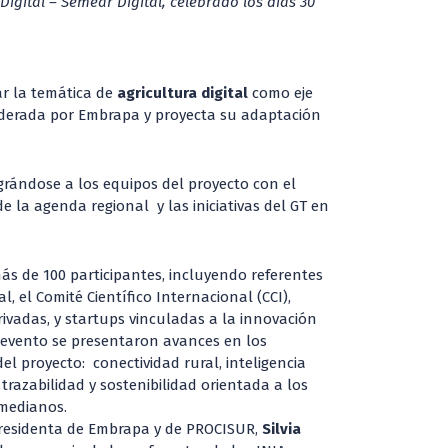
igital – Semear Digital, celebrado los días 30
r la temática de
agricultura digital
como eje
 liderada por Embrapa y proyecta su adaptación
grándose a los equipos del proyecto con el
de la agenda regional y las iniciativas del GT en
ás de 100 participantes, incluyendo referentes
l, el Comité Científico Internacional (CCI),
privadas, y startups vinculadas a la innovación
 evento se presentaron avances en los
l proyecto: conectividad rural, inteligencia
, trazabilidad y sostenibilidad orientada a los
 medianos.
presidenta de Embrapa y de PROCISUR,
Silvia