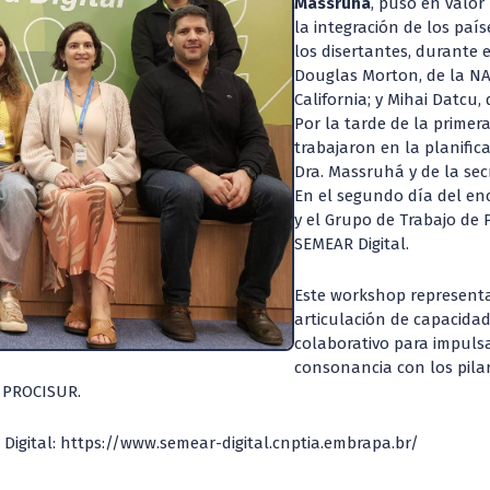
Massruhá
, puso en valor
la integración de los paí
los disertantes, durante 
Douglas Morton, de la NA
California; y Mihai Datcu
Por la tarde de la primer
trabajaron en la planifica
Dra. Massruhá y de la secr
En el segundo día del en
y el Grupo de Trabajo de
SEMEAR Digital.
Este workshop representa
articulación de capacida
colaborativo para impulsar
consonancia con los pilar
n PROCISUR.
Digital: https://www.semear-digital.cnptia.embrapa.br/