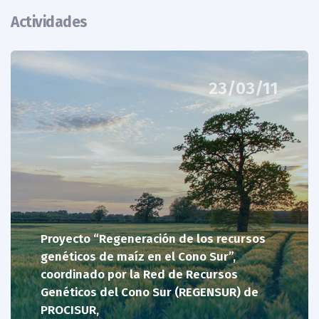
esa época en que empezaron a ser incluidos en la
Actividades
producción de maíz una gran proporción de cultivares
híbridos.
La regeneración de las colecciones ha sido siempre
23/03/11
una actividad fundamental para los Programas
Nacionales de Recursos Genéticos de los países del
Cono Sur.
Proyecto “Regeneración de los recursos
genéticos de maíz en el Cono Sur”,
coordinado por la Red de Recursos
Genéticos del Cono Sur (REGENSUR) de
PROCISUR,