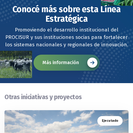
Plataforma regional de fenotipado a campo en trigo y
Conocé más sobre esta Línea
soja mediante imágenes aéreas.
Regiones genómicas (QTLs) de características
Estratégica
fisiológicas y de adaptación y/o genes con expresión
diferencial asociados a la tolerancia a déficit hídrico
Promoviendo el desarrollo institucional del
en trigo y soja.
PROCISUR y sus instituciones socias para fortalecer
los sistemas nacionales y regionales de innovación.
Más información
Otras iniciativas y proyectos
Ejecutado