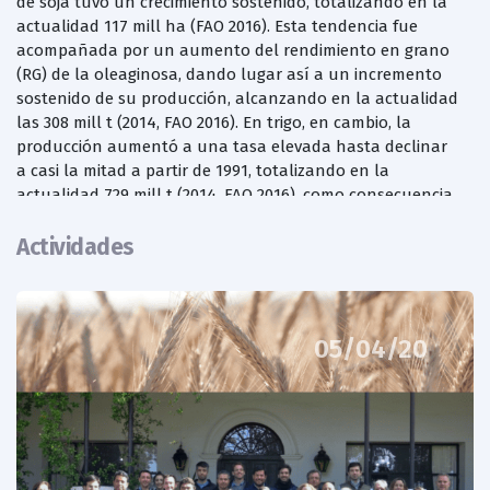
de soja tuvo un crecimiento sostenido, totalizando en la
actualidad 117 mill ha (FAO 2016). Esta tendencia fue
acompañada por un aumento del rendimiento en grano
(RG) de la oleaginosa, dando lugar así a un incremento
sostenido de su producción, alcanzando en la actualidad
las 308 mill t (2014, FAO 2016). En trigo, en cambio, la
producción aumentó a una tasa elevada hasta declinar
a casi la mitad a partir de 1991, totalizando en la
actualidad 729 mill t (2014, FAO 2016), como consecuencia
de las variaciones en la ganancia de RG.
Actividades
La producción de trigo es clave para la seguridad
alimentaria a nivel mundial puesto que provee, junto
con el arroz, el 50% de las calorías de la dieta humana
(Tweeten y Thompson, 2008), previéndose que para 2020
05/04/20
el 68% de la producción se utilizará como alimento
directo por el hombre (Moreno Manzur y Valencia
Escobar, 2011). En los próximos 35 años su producción
mundial deberá incrementarse un 50% respecto a los
actuales volúmenes para cubrir la demanda de
alimentos asociada al incremento poblacional y a la