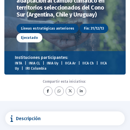
adaptación al cambio climático en
territorios seleccionados del Cono
Sur (Argentina, Chile y Uruguay)
Líneas estratégicas anteriores
Fin: 31/12/13
Ejecutado
Instituciones participantes:
INTA
INIA CL
INIA Uy
IICA Ar
IICA Ch
IICA
Uy
IRI Columbia
Compartir esta iniciativa:
Descripción