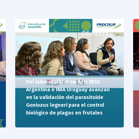
06/07/26
Del laboratorio al campo: INTA
Argentina e INIA Uruguay avanzan
en la validación del parasitoide
Goniozus legneri para el control
biológico de plagas en frutales