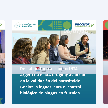
06/07/26
Del laboratorio al campo: INTA
Argentina e INIA Uruguay avanzan
en la validación del parasitoide
Goniozus legneri para el control
biológico de plagas en frutales