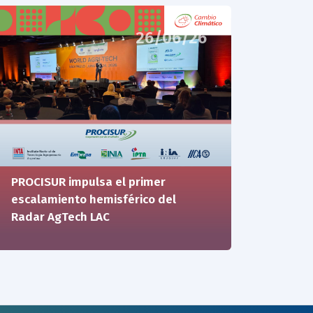
26/06/26
PROCISUR impulsa el primer
escalamiento hemisférico del
Radar AgTech LAC