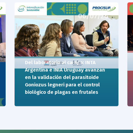
06/07/26
Del laboratorio al campo: INTA
Argentina e INIA Uruguay avanzan
en la validación del parasitoide
Goniozus legneri para el control
biológico de plagas en frutales