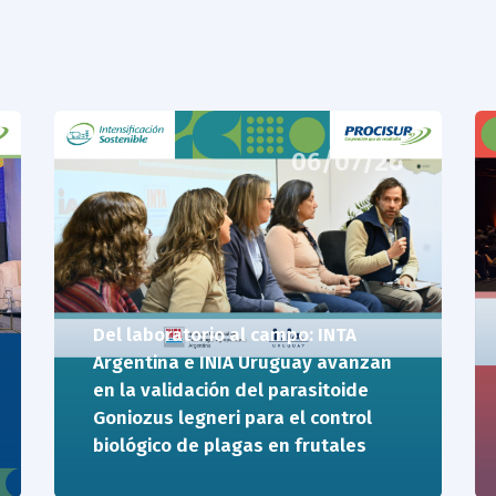
06/07/26
Del laboratorio al campo: INTA
Argentina e INIA Uruguay avanzan
en la validación del parasitoide
Goniozus legneri para el control
biológico de plagas en frutales