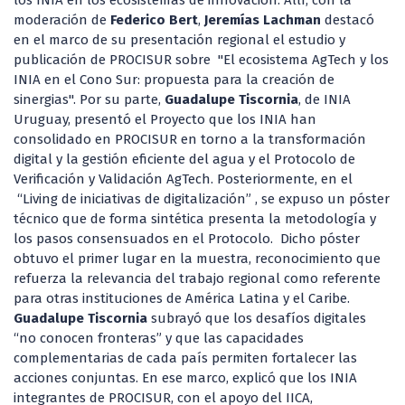
los INIA en los ecosistemas de innovación. Allí, con la
moderación de
Federico Bert
,
Jeremías Lachman
destacó
en el marco de su presentación regional el estudio y
publicación de PROCISUR sobre "El ecosistema AgTech y los
INIA en el Cono Sur: propuesta para la creación de
sinergias". Por su parte,
Guadalupe Tiscornia
, de INIA
Uruguay, presentó el Proyecto que los INIA han
consolidado en PROCISUR en torno a la transformación
digital y la gestión eficiente del agua y el Protocolo de
Verificación y Validación AgTech. Posteriormente, en el
“Living de iniciativas de digitalización” , se expuso un póster
técnico que de forma sintética presenta la metodología y
los pasos consensuados en el Protocolo. Dicho póster
obtuvo el primer lugar en la muestra, reconocimiento que
refuerza la relevancia del trabajo regional como referente
para otras instituciones de América Latina y el Caribe.
Guadalupe Tiscornia
subrayó que los desafíos digitales
“no conocen fronteras” y que las capacidades
complementarias de cada país permiten fortalecer las
acciones conjuntas. En ese marco, explicó que los INIA
integrantes de PROCISUR, con el apoyo del IICA,