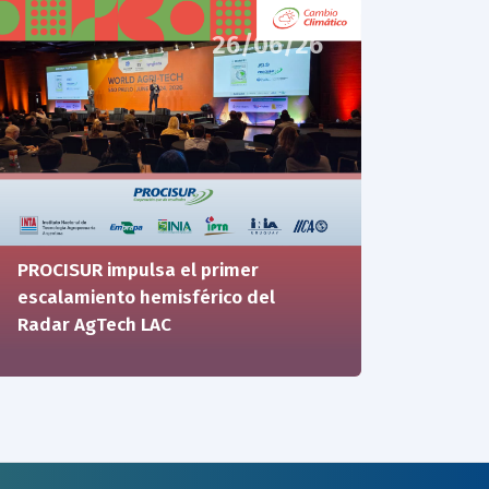
26/06/26
PROCISUR impulsa el primer
escalamiento hemisférico del
Radar AgTech LAC