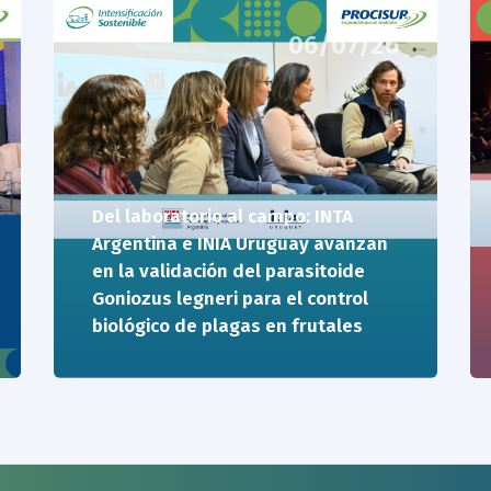
06/07/26
Del laboratorio al campo: INTA
Argentina e INIA Uruguay avanzan
en la validación del parasitoide
Goniozus legneri para el control
biológico de plagas en frutales