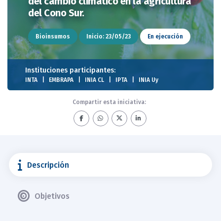
del cambio climático en la agricultura
del Cono Sur.
Bioinsumos
Inicio: 23/05/23
En ejecución
Instituciones participantes:
INTA
EMBRAPA
INIA CL
IPTA
INIA Uy
Compartir esta iniciativa:
Descripción
Objetivos