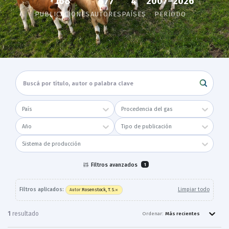
168
2007–2026
677
4
PUBLICACIONES
AUTORES
PAÍSES
PERÍODO
País
Procedencia del gas
Año
Tipo de publicación
Sistema de producción
Filtros avanzados
1
×
Filtros aplicados:
Limpiar todo
Rosenstock, T. S.
Autor
:
1
resultado
Ordenar:
Más recientes