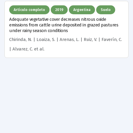
Artículo completo
2019
Argentina
Suelo
Adequate vegetative cover decreases nitrous oxide
emissions from cattle urine deposited in grazed pastures
under rainy season conditions
Chirinda, N. | Loaiza, S. | Arenas, L. | Ruiz, V. | Faverín, C.
| Alvarez, C.
et al.