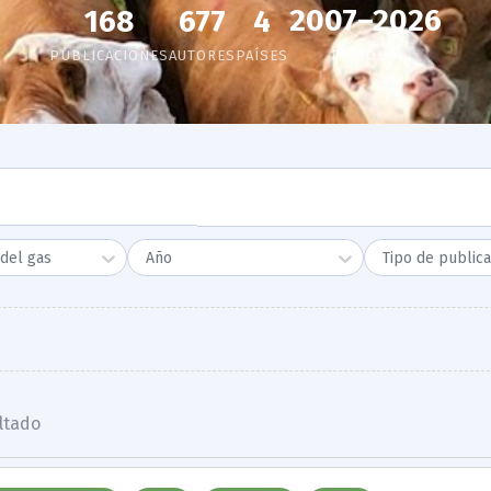
2007–2026
168
677
4
PUBLICACIONES
AUTORES
PAÍSES
PERÍODO
del gas
Año
Tipo de publica
ltado