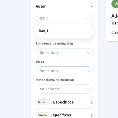
A
Autor
›
Ad
×
in
Rao, I.
Generales
Chir
›
Estrategia de mitigación
Seleccionar…
Dieta
Seleccionar…
Metodología de medición
Seleccionar…
›
Específicos
Metano
›
Específicos
Suelo