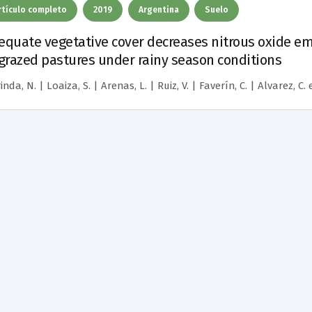
rtículo completo
2019
Argentina
Suelo
equate vegetative cover decreases nitrous oxide em
 grazed pastures under rainy season conditions
inda, N. | Loaiza, S. | Arenas, L. | Ruiz, V. | Faverín, C. | Alvarez, C.
e