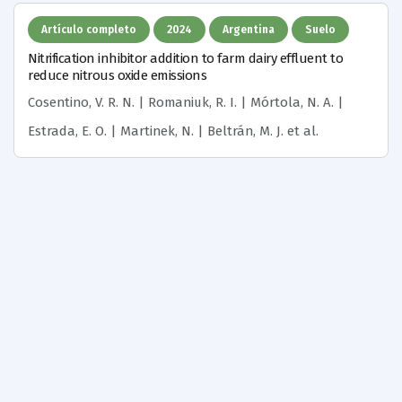
Artículo completo
2024
Argentina
Suelo
Nitrification inhibitor addition to farm dairy effluent to
reduce nitrous oxide emissions
Cosentino, V. R. N. | Romaniuk, R. I. | Mórtola, N. A. |
Estrada, E. O. | Martinek, N. | Beltrán, M. J.
et al.