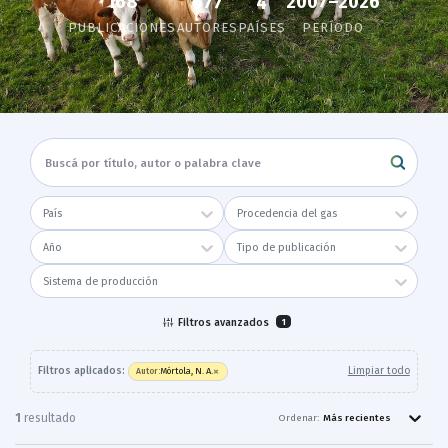
168
2007–2026
677
4
PUBLICACIONES
AUTORES
PAÍSES
PERÍODO
País
Procedencia del gas
Año
Tipo de publicación
Sistema de producción
Filtros avanzados
1
×
Filtros aplicados:
Limpiar todo
Mórtola, N. A.
Autor
:
1
resultado
Ordenar:
Más recientes