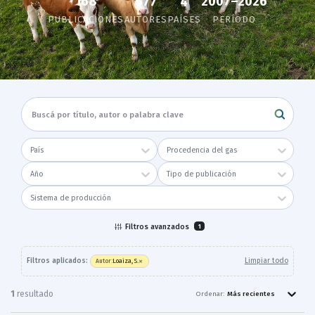
168
2007–2026
677
4
PUBLICACIONES
AUTORES
PAÍSES
PERÍODO
País
Procedencia del gas
Año
Tipo de publicación
Sistema de producción
Filtros avanzados
1
×
Filtros aplicados:
Limpiar todo
Loaiza, S.
Autor
:
1
resultado
Ordenar:
Más recientes