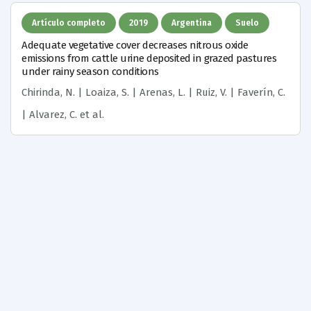
Artículo completo
2019
Argentina
Suelo
Adequate vegetative cover decreases nitrous oxide
emissions from cattle urine deposited in grazed pastures
under rainy season conditions
Chirinda, N. | Loaiza, S. | Arenas, L. | Ruiz, V. | Faverín, C.
| Alvarez, C.
et al.