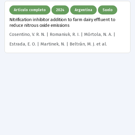
Artículo completo
2024
Argentina
Suelo
Nitrification inhibitor addition to farm dairy effluent to
reduce nitrous oxide emissions
Cosentino, V. R. N. | Romaniuk, R. I. | Mórtola, N. A. |
Estrada, E. O. | Martinek, N. | Beltrán, M. J.
et al.