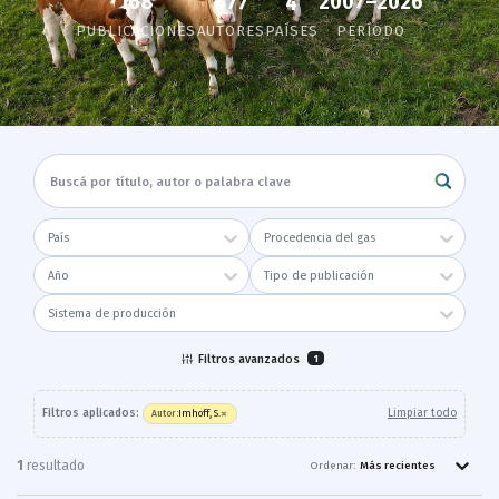
168
2007–2026
677
4
PUBLICACIONES
AUTORES
PAÍSES
PERÍODO
País
Procedencia del gas
Año
Tipo de publicación
Sistema de producción
Filtros avanzados
1
×
Filtros aplicados:
Limpiar todo
Imhoff, S.
Autor
:
1
resultado
Ordenar:
Más recientes