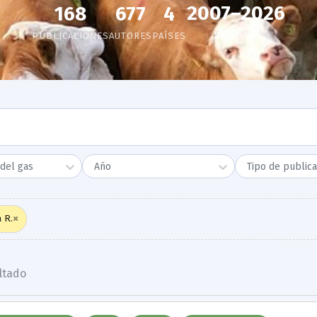
2007–2026
168
677
4
PUBLICACIONES
AUTORES
PAÍSES
PERÍODO
del gas
Año
Tipo de publica
×
 R.
ltado