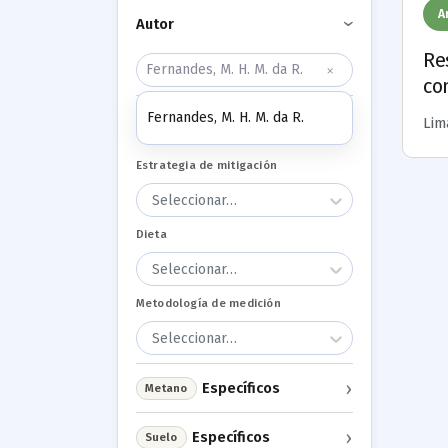
A
Autor
›
Re
×
co
Fernandes, M. H. M. da R.
Generales
Lima
›
Estrategia de mitigación
Seleccionar…
Dieta
Seleccionar…
Metodología de medición
Seleccionar…
›
Específicos
Metano
›
Específicos
Suelo