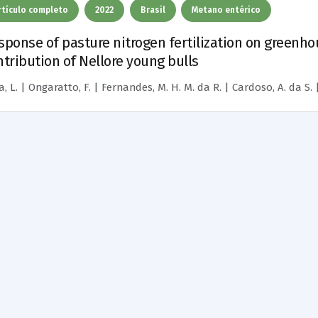
rtículo completo
2022
Brasil
Metano entérico
sponse of pasture nitrogen fertilization on greenh
ntribution of Nellore young bulls
, L. | Ongaratto, F. | Fernandes, M. H. M. da R. | Cardoso, A. da S. | La