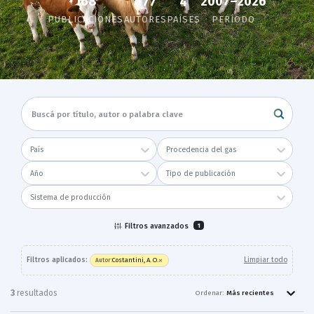
168
2007–2026
677
4
PUBLICACIONES
AUTORES
PAÍSES
PERÍODO
País
Procedencia del gas
Año
Tipo de publicación
Sistema de producción
Filtros avanzados
1
×
Filtros aplicados:
Limpiar todo
Costantini, A. O.
Autor
:
3
resultado
s
Ordenar:
Más recientes