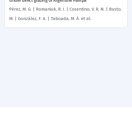
under direct grazing of Argentine Pampa
Pérez, M. G. | Romaniuk, R. I. | Cosentino, V. R. N. | Busto,
M. | González, F. A. | Taboada, M. Á.
et al.