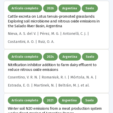
Artículo completo
2026
Argentina
Suelo
Cattle excreta on Lotus tenuis-promoted grasslands:
Exploring soil microbiome and nitrous oxide emissions in
the Salado River Basin, Argentina
Nieva, A. S. del V. | Pérez, M. G. | Antonelli, C. J. |
Costantini, A. O. | Ruiz, O. A.
Artículo completo
2024
Argentina
Suelo
Nitrification inhibitor addition to farm dairy effluent to
reduce nitrous oxide emissions
Cosentino, V. R. N. | Romaniuk, R. I. | Mórtola, N. A. |
Estrada, E. O. | Martinek, N. | Beltrán, M. J.
et al.
Artículo completo
2021
Argentina
Suelo
Winter soil N2O emissions from a meat production system