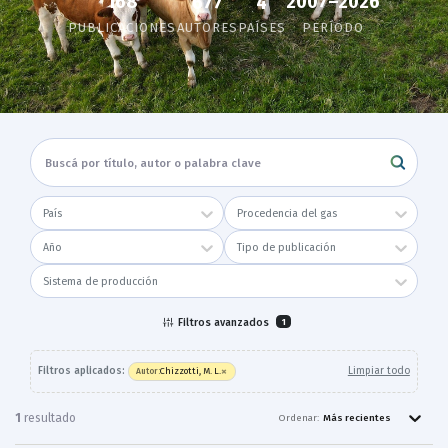
168
2007–2026
677
4
PUBLICACIONES
AUTORES
PAÍSES
PERÍODO
País
Procedencia del gas
Año
Tipo de publicación
Sistema de producción
Filtros avanzados
1
×
Filtros aplicados:
Limpiar todo
Chizzotti, M. L.
Autor
:
1
resultado
Ordenar:
Más recientes