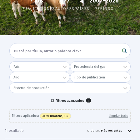
168
2007–2026
677
4
PUBLICACIONES
AUTORES
PAÍSES
PERÍODO
País
Procedencia del gas
Año
Tipo de publicación
Sistema de producción
Filtros avanzados
1
×
Filtros aplicados:
Limpiar todo
Barahona, R.
Autor
:
1
resultado
Ordenar:
Más recientes