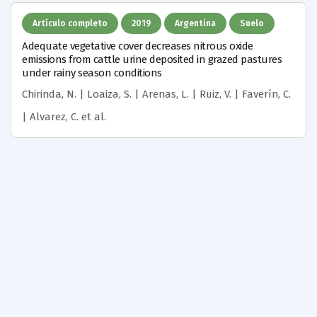
Artículo completo
2019
Argentina
Suelo
Adequate vegetative cover decreases nitrous oxide
emissions from cattle urine deposited in grazed pastures
under rainy season conditions
Chirinda, N. | Loaiza, S. | Arenas, L. | Ruiz, V. | Faverín, C.
| Alvarez, C.
et al.